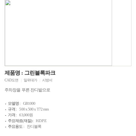
제품명 : 그린블록파크
CAD도면
|
일위대가
|
시방서
주차장을 푸른 잔디밭으로
모델명 :
GB1000
규격 :
500 x 500 x T72 mm
가격 :
63,000원
주요재료(재질) :
H.D.P.E
주요용도 :
잔디블록