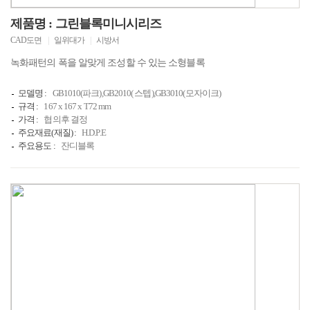
제품명 : 그린블록미니시리즈
CAD도면
|
일위대가
|
시방서
녹화패턴의 폭을 알맞게 조성할 수 있는 소형블록
모델명 :
GB1010(파크),GB2010( 스텝),GB3010(모자이크)
규격 :
167 x 167 x T72 mm
가격 :
협의후 결정
주요재료(재질) :
H.D.P.E
주요용도 :
잔디블록