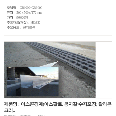
모델명 :
GB1000+GB6000
규격 :
500 x 500 x T72 mm
가격 :
96,000원
주요재료(재질) :
H.D.P.E
주요용도 :
잔디블록
제품명 : 아스콘경계(아스팔트, 콩자갈 수지포장, 칼라콘
크리..