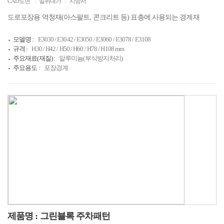
CAD도면
|
일위대가
|
시방서
도로포장용 역청재(아스팔트, 콘크리트 등) 표층에 사용되는 경계재
모델명 :
E3030 / E3042 / E3050 / E3060 / E3078 / E3108
규격 :
H30 / H42 / H50 / H60 / H78 / H108 mm
주요재료(재질) :
알루미늄(부식방지처리)
주요용도 :
포장경계
제품명 : 그린블록 주차패턴