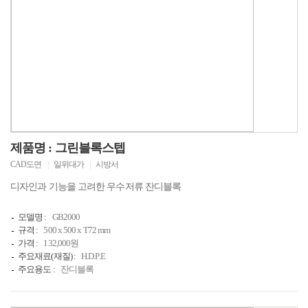
제품명 : 그린블록스텝
CAD도면
|
일위대가
|
시방서
디자인과 기능을 고려한 우수저류 잔디블록
모델명 :
GB2000
규격 :
500 x 500 x T72 mm
가격 :
132,000원
주요재료(재질) :
H.D.P.E
주요용도 :
잔디블록