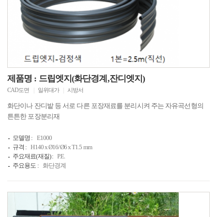
제품명 : 드립엣지(화단경계,잔디엣지)
CAD도면
|
일위대가
|
시방서
화단이나 잔디밭 등 서로 다른 포장재료를 분리시켜 주는 자유곡선형의
튼튼한 포장분리재
모델명 :
E1000
규격 :
H140 x Ø16/Ø6 x T1.5 mm
주요재료(재질) :
P.E.
주요용도 :
화단경계