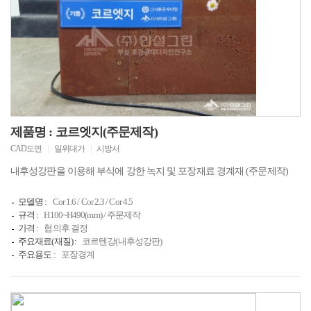
제품명 : 코르엣지(주문제작)
CAD도면
|
일위대가
|
시방서
내후성강판을 이용해 부식에 강한 녹지 및 포장재료 경계재 (주문제작)
모델명 :
Cor 1.6 / Cor 2.3 / Cor 4.5
규격 :
H100~H490(mm) / 주문제작
가격 :
협의후 결정
주요재료(재질) :
코르텐강(내후성강판)
주요용도 :
포장경계