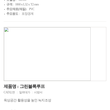
규격 :
H60 x L32 x T2 mm
주요재료(재질) :
PVC
주요용도 :
포장경계
제품명 : 그린블록루프
CAD도면
|
일위대가
|
시방서
옥상공간 활용성을 높인 녹지조성