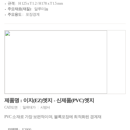
규격 :
H 125 x T 1.2 / H 178 x T 1.5 mm
주요재료(재질) :
알루미늄
주요용도 :
포장경계
제품명 : 이지(EZ)엣지 - 신제품(PVC)엣지
CAD도면
|
일위대가
|
시방서
PVC 소재로 가장 보편적이며, 블록포장에 최적화된 경계재
모델명 :
E2900