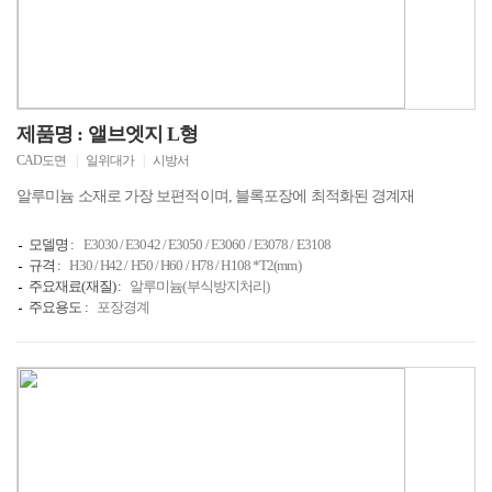
제품명 : 앨브엣지 L형
CAD도면
|
일위대가
|
시방서
알루미늄 소재로 가장 보편적이며, 블록포장에 최적화된 경계재
모델명 :
E3030 / E3042 / E3050 / E3060 / E3078 / E3108
규격 :
H30 / H42 / H50 / H60 / H78 / H108 *T2(mm)
주요재료(재질) :
알루미늄(부식방지처리)
주요용도 :
포장경계