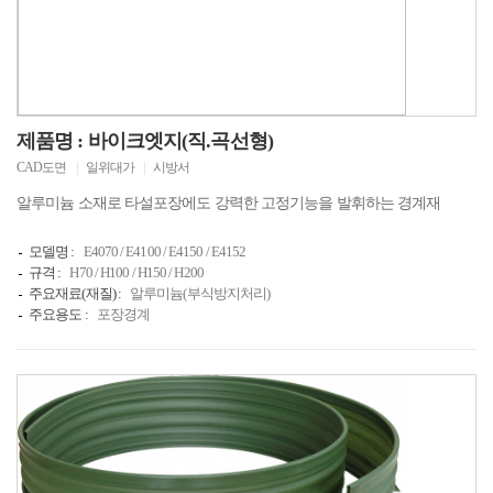
제품명 : 바이크엣지(직.곡선형)
CAD도면
|
일위대가
|
시방서
알루미늄 소재로 타설포장에도 강력한 고정기능을 발휘하는 경계재
모델명 :
E4070 / E4100 / E4150 / E4152
규격 :
H70 / H100 / H150 / H200
주요재료(재질) :
알루미늄(부식방지처리)
주요용도 :
포장경계