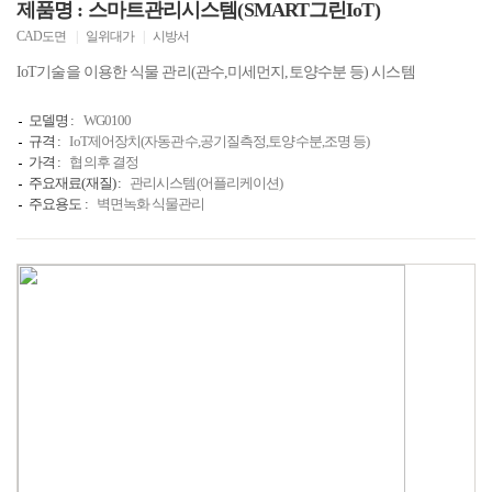
제품명 : 스마트관리시스템(SMART그린IoT)
CAD도면
|
일위대가
|
시방서
IoT기술을 이용한 식물 관리(관수,미세먼지,토양수분 등) 시스템
모델명 :
WG0100
규격 :
IoT제어장치(자동관수,공기질측정,토양수분,조명 등)
가격 :
협의후 결정
주요재료(재질) :
관리시스템(어플리케이션)
주요용도 :
벽면녹화 식물관리