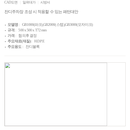
CAD도면
|
일위대가
|
시방서
잔디주차장 조성 시 적용할 수 있는 패턴대안
모델명 :
GB1000(파크),GB2000( 스텝),GB3000(모자이크)
규격 :
500 x 500 x T72 mm
가격 :
협의후 결정
주요재료(재질) :
H.D.P.E
주요용도 :
잔디블록