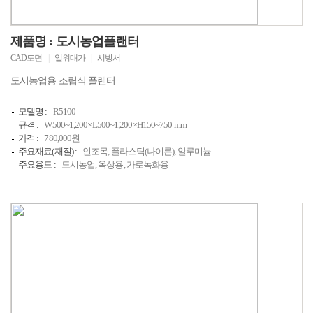
제품명 : 도시농업플랜터
CAD도면
|
일위대가
|
시방서
도시농업용 조립식 플랜터
모델명 :
R5100
규격 :
W500~1,200×L500~1,200×H150~750 mm
가격 :
780,000원
주요재료(재질) :
인조목, 플라스틱(나이론), 알루미늄
주요용도 :
도시농업, 옥상용, 가로녹화용