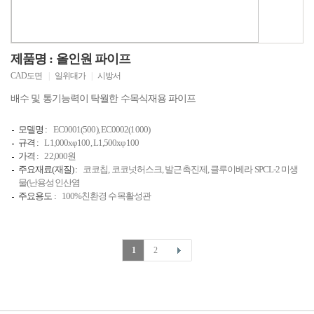
제품명 : 올인원 파이프
CAD도면
|
일위대가
|
시방서
배수 및 통기능력이 탁월한 수목식재용 파이프
모델명 :
EC0001(500), EC0002(1000)
규격 :
L1,000xφ100, L1,500xφ100
가격 :
22,000원
주요재료(재질) :
코코칩, 코코넛허스크, 발근촉진제, 클루이베라 SPCL-2 미생
물(난용성인산염
주요용도 :
100%친환경 수목활성관
1
2