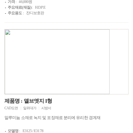
가격 :
46,000원
주요재료(재질) :
H.D.P.E
주요용도 :
잔디보호판
제품명 : 앨브엣지 I형
CAD도면
|
일위대가
|
시방서
알루미늄 소재로 녹지 및 포장재료 분리에 유리한 경계재
모델명 :
E3125 / E3178