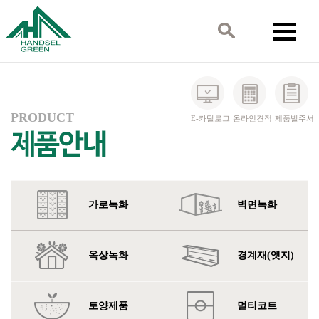
PRODUCT
E-카탈로그
온라인견적
제품발주서
가로녹화
벽면녹화
옥상녹화
경계재(엣지)
토양제품
멀티코트