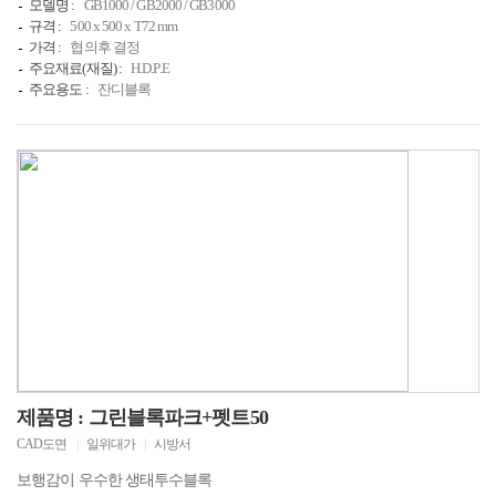
모델명 :
GB1000 / GB2000 / GB3000
규격 :
500 x 500 x T72 mm
가격 :
협의후 결정
주요재료(재질) :
H.D.P.E
주요용도 :
잔디블록
제품명 : 그린블록파크+펫트50
CAD도면
|
일위대가
|
시방서
보행감이 우수한 생태투수블록