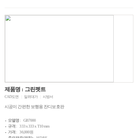
제품명 : 그린펫트
CAD도면
|
일위대가
|
시방서
시공이 간편한 보행용 잔디보호판
모델명 :
GB7000
규격 :
333 x 333 x T10 mm
가격 :
36,000원
주요재료(재질) :
H.D.P.E