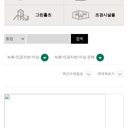
그린홀츠
조경시설물
녹화/인공지반/지상
녹화/인공지반/지상 전체
최근수정일순
20개씩보기