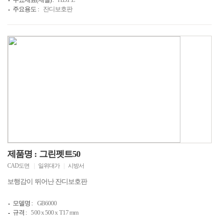
주요용도 :
잔디보호판
제품명 : 그린펫트50
CAD도면
|
일위대가
|
시방서
보행감이 뛰어난 잔디보호판
모델명 :
GB6000
규격 :
500 x 500 x T17 mm