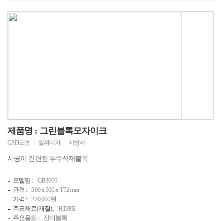
제품명 : 그린블록모자이크
CAD도면
|
일위대가
|
시방서
시공이 간편한 투수석재블록
모델명 :
GB3000
규격 :
500 x 500 x T72 mm
가격 :
220,000원
주요재료(재질) :
H.D.P.E
주요용도 :
잔디블록