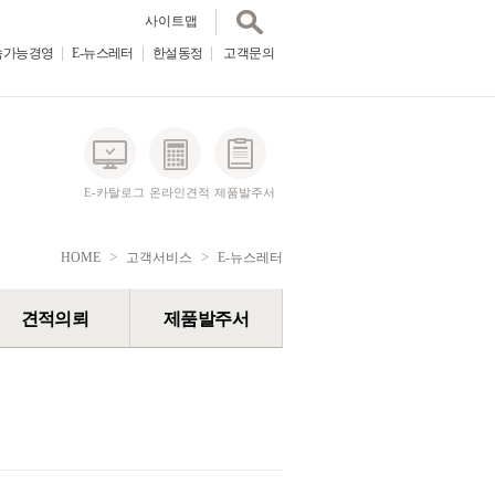
사이트맵
속가능경영
E-뉴스레터
한설동정
E-뉴스레터
고객문의
한설동정
고객문의
사이트맵
E-카탈로그
온라인견적
제품발주서
>
>
HOME
고객서비스
E-뉴스레터
견적의뢰
제품발주서