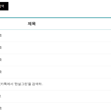
제목
호
호
호
호
(카톡에서 '한설그린'을 검색하..
호
호