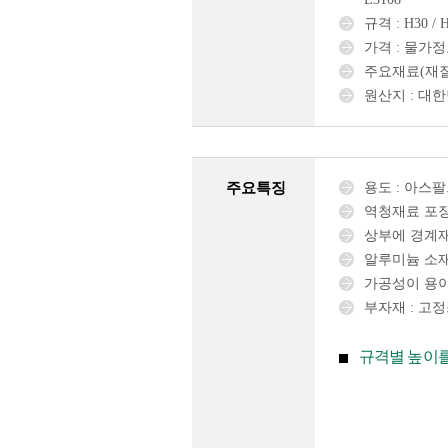
규격 : H30 / H
가격 : 물가
주요재료(재질
원산지 : 대
주요특징
용도 : 아스팔
역청재료 포
상부에 경계재
알루미늄 소재
가공성이 용
부자재 : 고정
규격별 높이를