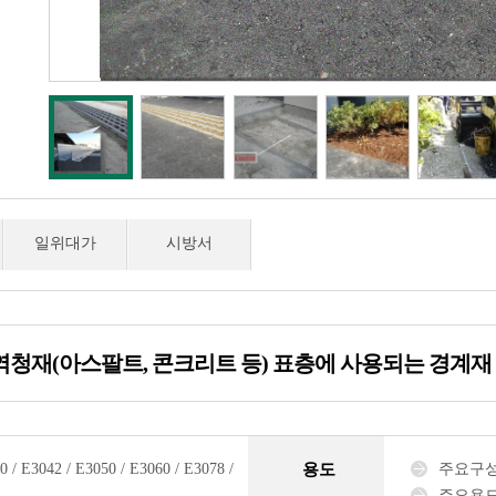
일위대가
시방서
청재(아스팔트, 콘크리트 등) 표층에 사용되는 경계재
/ E3042 / E3050 / E3060 / E3078 /
용도
주요구성 
주요용도