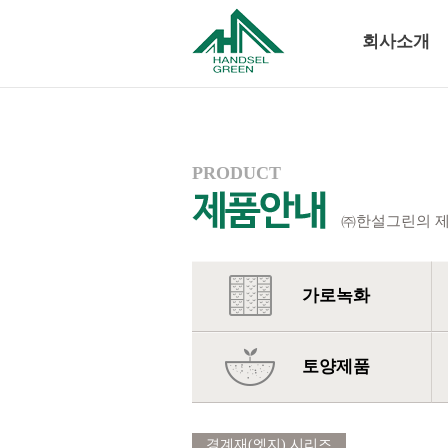
회사소개
PRODUCT
㈜한설그린의 제
가로녹화
토양제품
경계재(엣지) 시리즈