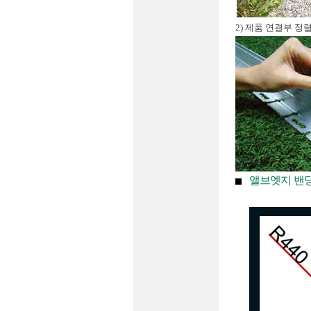
2) 제품 연결부 정
앨브엣지 밴딩