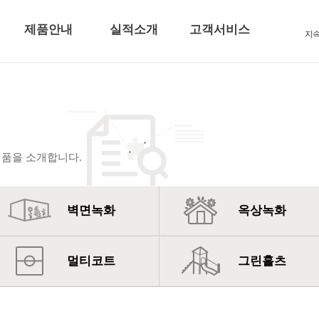
제품안내
실적소개
고객서비스
지
품을 소개합니다.
벽면녹화
옥상녹화
멀티코트
그린홀츠