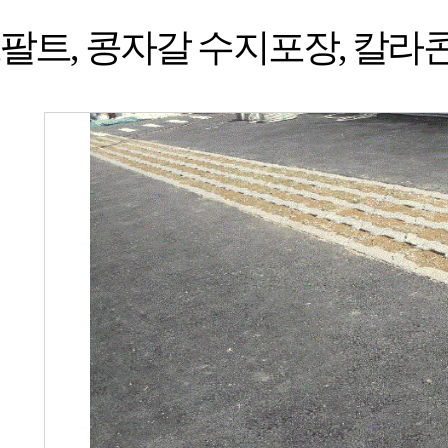
트, 콩자갈 수지포장, 칼라콘