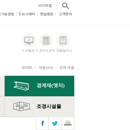
사이트맵
속가능경영
E-뉴스레터
한설동정
E-뉴스레터
고객문의
한설동정
고객문의
사이트맵
E-카탈로그
온라인견적
제품발주서
>
>
HOME
제품안내
전체 제품
경계재(엣지)
조경시설물