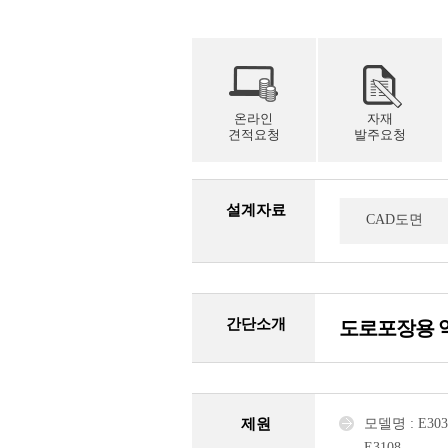
온라인
자재
견적요청
발주요청
설계자료
CAD도면
간단소개
도로포장용 역
제원
모델명 : E3030 
E3108