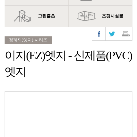
그린홀츠
조경시설물
경계재(엣지) 시리즈
이지(EZ)엣지 - 신제품(PVC)
엣지