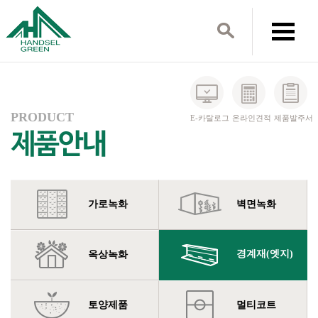
PRODUCT
E-카탈로그
온라인견적
제품발주서
가로녹화
벽면녹화
경계재(엣지)
옥상녹화
토양제품
멀티코트