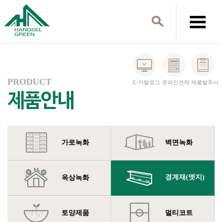
PRODUCT
E-카탈로그
온라인견적
제품발주서
가로녹화
벽면녹화
경계재(엣지)
옥상녹화
토양제품
멀티코트