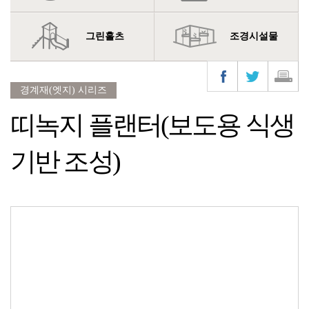
그린홀츠
조경시설물
경계재(엣지) 시리즈
띠녹지 플랜터(보도용 식생
기반 조성)