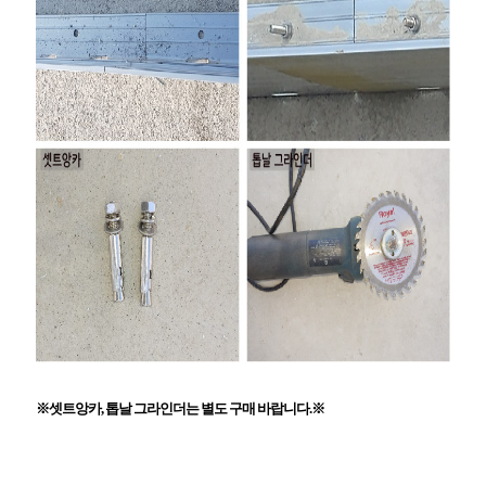
※셋트앙카, 톱날 그라인더는 별도 구매 바랍니다.※