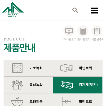
PRODUCT
E-카탈로그
온라인견적
제품발주서
가로녹화
벽면녹화
경계재(엣지)
옥상녹화
토양제품
멀티코트