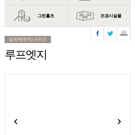
그린홀츠
조경시설물
경계재(엣지) 시리즈
루프엣지