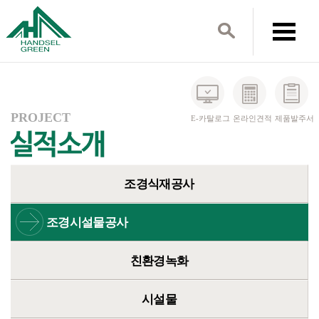
PROJECT
E-카탈로그
온라인견적
제품발주서
조경식재공사
조경시설물공사
친환경녹화
시설물