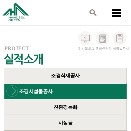
PROJECT
E-카탈로그
온라인견적
제품발주서
조경식재공사
조경시설물공사
친환경녹화
시설물