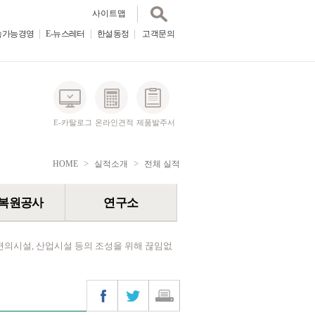
사이트맵
속가능경영
E-뉴스레터
한설동정
E-뉴스레터
고객문의
한설동정
고객문의
사이트맵
E-카탈로그
온라인견적
제품발주서
>
>
HOME
실적소개
전체 실적
복원공사
연구소
편의시설, 산업시설 등의 조성을 위해 끊임없