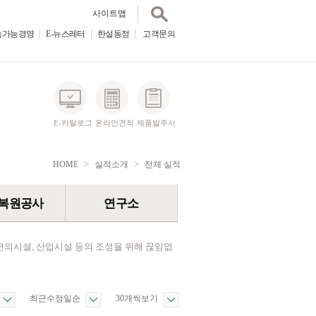
사이트맵
속가능경영
E-뉴스레터
한설동정
E-뉴스레터
고객문의
한설동정
고객문의
사이트맵
E-카탈로그
온라인견적
제품발주서
>
>
HOME
실적소개
전체 실적
복원공사
연구소
편의시설, 산업시설 등의 조성을 위해 끊임없
최근수정일순
30개씩보기