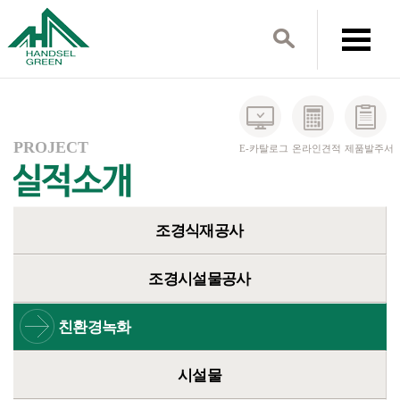
PROJECT
E-카탈로그
온라인견적
제품발주서
조경식재공사
조경시설물공사
친환경녹화
시설물