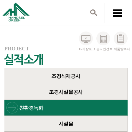
PROJECT
E-카탈로그
온라인견적
제품발주서
조경식재공사
조경시설물공사
친환경녹화
시설물