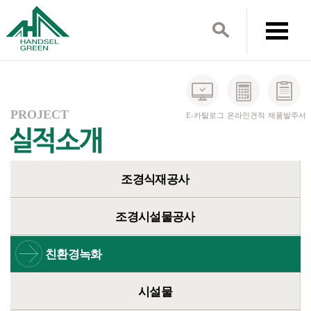
PROJECT
E-카탈로그
온라인견적
제품발주서
조경식재공사
조경시설물공사
친환경녹화
시설물