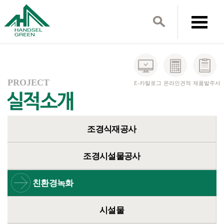
PROJECT
E-카탈로그
온라인견적
제품발주서
조경식재공사
조경시설물공사
친환경녹화
시설물