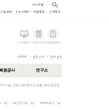
사이트맵
속가능경영
E-뉴스레터
한설동정
E-뉴스레터
고객문의
한설동정
고객문의
사이트맵
E-카탈로그
온라인견적
제품발주서
>
>
HOME
실적소개
전체 실적
복원공사
연구소
편의시설, 산업시설 등의 조성을 위해 끊임없
년
최근인기순
10개씩보기