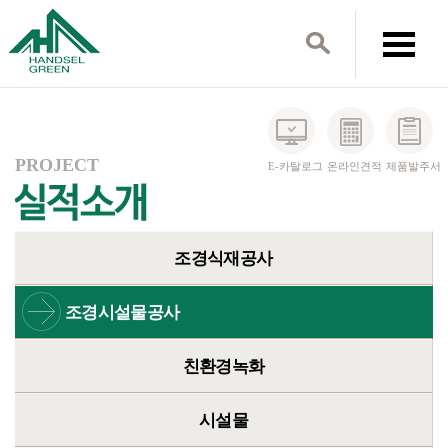
PROJECT
E-카탈로그
온라인견적
제품발주서
조경식재공사
조경시설물공사
친환경녹화
시설물