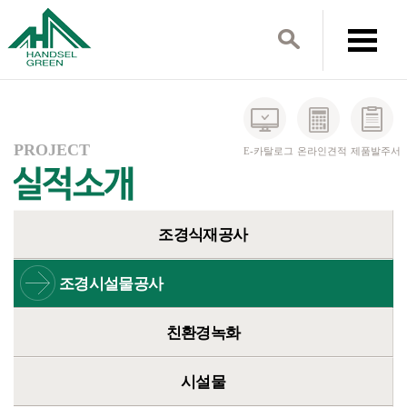
PROJECT
E-카탈로그
온라인견적
제품발주서
조경식재공사
조경시설물공사
친환경녹화
시설물