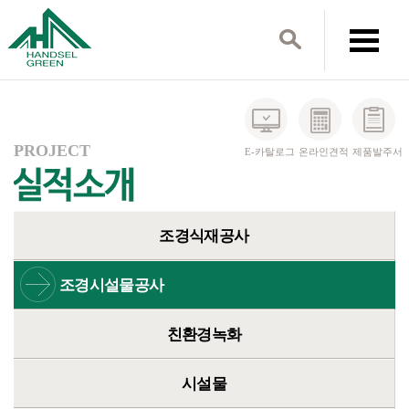
PROJECT
E-카탈로그
온라인견적
제품발주서
조경식재공사
조경시설물공사
친환경녹화
시설물