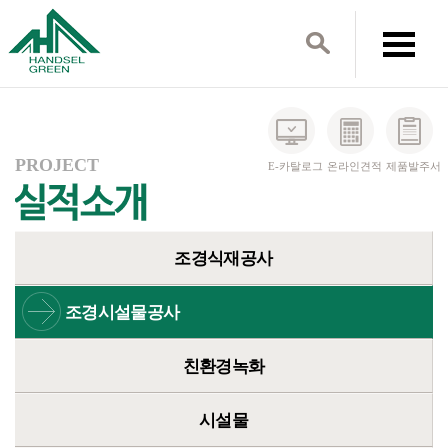
PROJECT
E-카탈로그
온라인견적
제품발주서
조경식재공사
조경시설물공사
친환경녹화
시설물