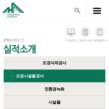
PROJECT
E-카탈로그
온라인견적
제품발주서
조경식재공사
조경시설물공사
친환경녹화
시설물