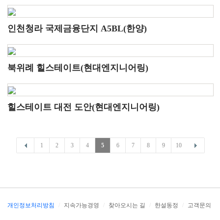
인천청라 국제금융단지 A5BL(한양)
북위례 힐스테이트(현대엔지니어링)
힐스테이트 대전 도안(현대엔지니어링)
1
2
3
4
5
6
7
8
9
10
개인정보처리방침
/
지속가능경영
/
찾아오시는 길
/
한설동정
/
고객문의