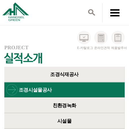
PROJECT
E-카탈로그
온라인견적
제품발주서
조경식재공사
조경시설물공사
친환경녹화
시설물