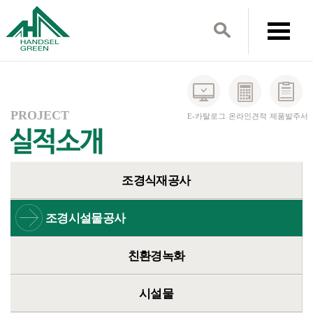
PROJECT
E-카탈로그
온라인견적
제품발주서
조경식재공사
조경시설물공사
친환경녹화
시설물